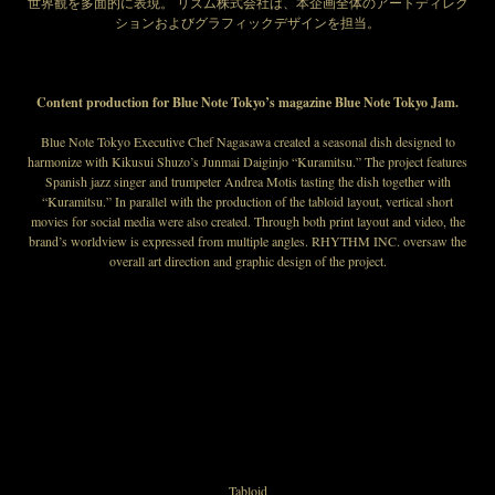
世界観を多面的に表現。 リズム株式会社は、本企画全体のアートディレク
ションおよびグラフィックデザインを担当。
Content production for Blue Note Tokyo’s magazine Blue Note Tokyo Jam.
Blue Note Tokyo Executive Chef Nagasawa created a seasonal dish designed to
harmonize with Kikusui Shuzo’s Junmai Daiginjo “Kuramitsu.” The project features
Spanish jazz singer and trumpeter Andrea Motis tasting the dish together with
“Kuramitsu.” In parallel with the production of the tabloid layout, vertical short
movies for social media were also created. Through both print layout and video, the
brand’s worldview is expressed from multiple angles. RHYTHM INC. oversaw the
overall art direction and graphic design of the project.
Tabloid